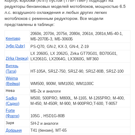
Корпус коробки (КПП) пустой (178F/186F) подходит на
редукторы бензиновых моделей мотоблоков, мощностью 6.5
л.с. воздушного охлаждения и любых других легких
мотоблоков с ременным редуктором. Все модели
представлены в таблице:
2060б, 2070б, 2075б, 2080б, 2061б, 2081б,МБ-40-1,
Кентавр
МБ-2070Б-3, МБ-3060Б
Зубр (Zubr)
PS-Q70, GN-2, KX-3, GN-4, Z-19
LX 2060G, LX 2062G, Zirka GT70G01, BD70G01,
Zirka (Зирка)
LX2061G, LX2064G, LX3060G, MF360
Витязь
(Тата)
HT-105A, SR1Z-750, SR1Z-90, SR1Z-80B, SR1Z-100
Weima
(Вейма)
WM500, 900M, WM1050, WM1100C
Нева
МБ-2к и аналоги
Sadko
M500, 500PRO, M800L, M-1165, M-1265PRO, M-400,
(Садко)
M-450, M-450R, M-900, M-900PRO,T-600, T-9057
Forte
(Форте)
105G , HSD1G-80B
Заря
SH-2 и аналоги
Добрыня
Т41 (бензин), МТ-65