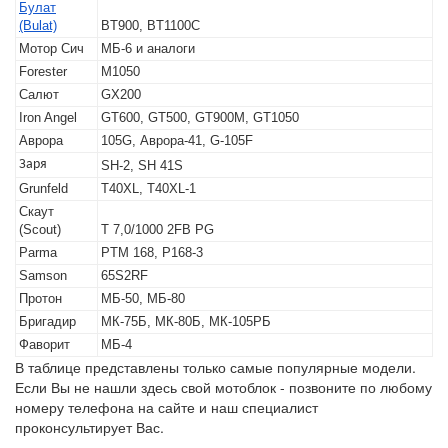
Булат
(Bulat)
BT900, BT1100C
Мотор Сич
МБ-6 и аналоги
Forester
M1050
Салют
GX200
Iron Angel
GT600, GT500, GT900M, GT1050
Аврора
105G, Аврора-41, G-105F
Заря
SH-2, SH 41S
Grunfeld
T40XL, T40XL-1
Скаут
(Scout)
T 7,0/1000 2FB PG
Parma
PTM 168, P168-3
Samson
65S2RF
Протон
МБ-50, МБ-80
Бригадир
МК-75Б, МК-80Б, МК-105РБ
Фаворит
МБ-4
В таблице представлены только самые популярные модели.
Если Вы не нашли здесь свой мотоблок - позвоните по любому
номеру телефона на сайте и наш специалист
проконсультирует Вас.