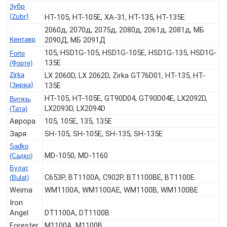
Зубр
HT-105, HT-105E, ХА-31, HT-135, HT-135E
(Zubr)
2060д, 2070д, 2075д, 2080д, 2061д, 2081д, МБ
2090Д, МБ 2091Д
Кентавр
105, HSD1G-105, HSD1G-105E, HSD1G-135, HSD1G-
Forte
135E
(Форте)
LX 2060D, LX 2062D, Zirka GT76D01, HT-135, HT-
Zirka
135E
(Зирка)
HT-105, HT-105E, GT90D04, GT90D04E, LX2092D,
Витязь
LX2093D, LX2094D
(Тата)
Аврора
105, 105Е, 135, 135E
Заря
SH-105, SH-105E, SH-135, SH-135E
Sadko
MD-1050, MD-1160
(Садко)
Булат
C653P, BT1100A, C902P, BT1100BЕ, BT1100E
(Bulat)
Weima
WM1100A, WM1100AE, WM1100B, WM1100BE
Iron
Angel
DT1100A, DT1100B
Forester
M1100A, M1100B