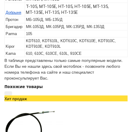
T-105, МТ-105Е, НТ-105, НТ-105Е, МТ-135,
МТ-135Е, НТ-135, НТ-135Е
Добрыня
Протон
МБ-105/Д, МБ-135/Д
Бригадир
МК-1053Д, МК-105РД, МК-135РД, МК-1353Д
Parma
105
KDT610, KDT610L, KDT610C, KDT610E, KDT910C,
Kipor
KDT910E, KDT910L
Kama
610, 610C, 610CE, 610L, 910CE
В таблице представлены только самые популярные модели.
Если Вы не нашли здесь свой мотоблок - позвоните любого
номера телефона на сайте и наш специалист
проконсультирует Вас.
Похожие товары
Хит продаж