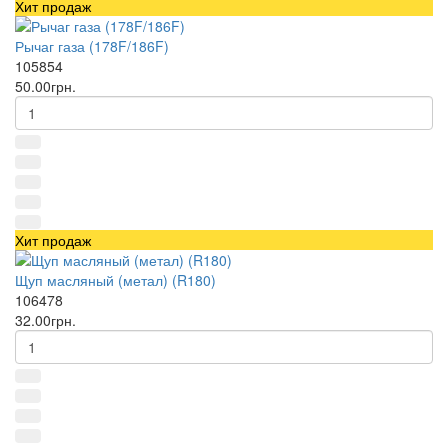
Хит продаж
Рычаг газа (178F/186F)
105854
50.00грн.
Хит продаж
Щуп масляный (метал) (R180)
106478
32.00грн.