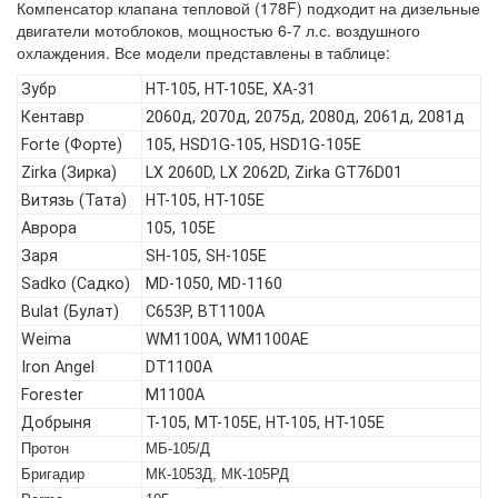
Компенсатор клапана тепловой (178F) подходит на дизельные
двигатели мотоблоков, мощностью 6-7 л.с. воздушного
охлаждения. Все модели представлены в таблице:
Зубр
HT-105, HT-105E, ХА-31
Кентавр
2060д, 2070д, 2075д, 2080д, 2061д, 2081д
Forte (Форте)
105, HSD1G-105, HSD1G-105E
Zirka (Зирка)
LX 2060D, LX 2062D, Zirka GT76D01
Витязь (Тата)
HT-105, HT-105E
Аврора
105, 105Е
Заря
SH-105, SH-105E
Sadko (Садко)
MD-1050, MD-1160
Bulat (Булат)
C653P, BT1100A
Weima
WM1100A, WM1100AE
Iron Angel
DT1100A
Forester
M1100A
Добрыня
T-105, МТ-105Е, НТ-105, НТ-105Е
Протон
МБ-105/Д
Бригадир
МК-1053Д, МК-105РД