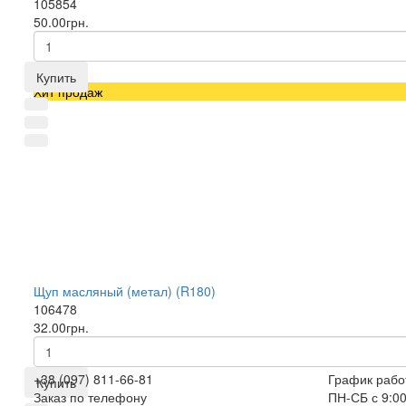
105854
50.00грн.
Купить
Хит продаж
Щуп масляный (метал) (R180)
106478
32.00грн.
+38 (097) 811-66-81
График рабо
Купить
Заказ по телефону
ПН-СБ с 9:00