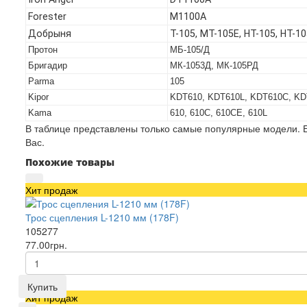
Forester
M1100A
Добрыня
T-105, МТ-105Е, НТ-105, НТ-1
Протон
МБ-105/Д
Бригадир
МК-1053Д, МК-105РД
Parma
105
Kipor
KDT610, KDT610L, KDT610C, K
Kama
610, 610C, 610CE, 610L
В таблице представлены только самые популярные модели. Е
Вас.
Похожие товары
Хит продаж
Трос сцепления L-1210 мм (178F)
105277
77.00грн.
Купить
Хит продаж