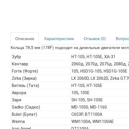
Описание
Характеристики
Отзывов (0)
Вопрос 
Кольца 78,5 мм (178F) подходит на дизельные двигатели мот
Зубр
HT-105, HT-105E, ХА-31
Кентавр
2060д, 2070д, 2075д, 2080д,
Forte (Форте)
105, HSD1G-105, HSD1G-105E
Zirka (Зирка)
LX 2060D, LX 2062D, Zirka GT
Витязь (Тата)
HT-105, HT-105E
Аврора
105, 105Е
Заря
SH-105, SH-105E
Sadko (Садко)
MD-1050, MD-1160
Bulat (Булат)
C653P, BT1100A
Weima
WM1100A, WM1100AE
Iron Angel
DT1100A