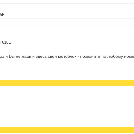
05Е
DT610E
сли Вы не нашли здесь свой мотоблок - позвоните по любому номе