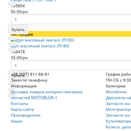
105854
50.00грн.
Купить
Хит продаж
Щуп масляный (метал) (R180)
106478
32.00грн.
+38 (097) 811-66-81
График рабо
Купить
Заказ по телефону
ПН-СБ с 9:00
Информация
Категории
Доставка товаров интернет-магазина
Мотоблоки
запчастей MOTOBLOK-1
Двигатели н
Контакты
Запчасти на
Карта сайта
Мототракто
Производители
Запчасти на
Акции
Культиватор
Колеса, дис