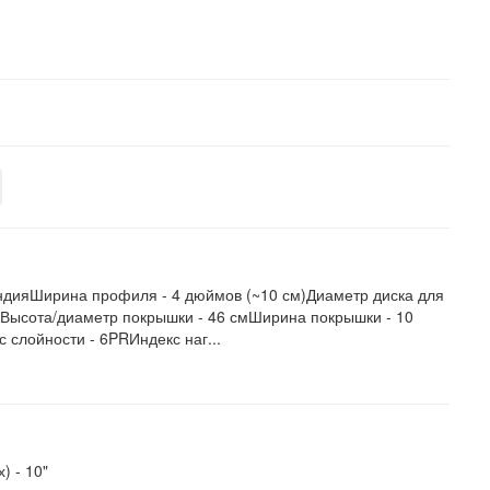
ндияШирина профиля - 4 дюймов (~10 см)Диаметр диска для
)Высота/диаметр покрышки - 46 смШирина покрышки - 10
 слойности - 6PRИндекс наг...
х) -
10"