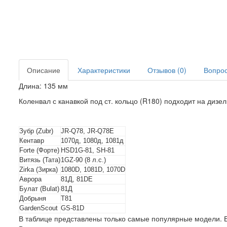
Описание
Характеристики
Отзывов (0)
Вопрос 
Длина: 135 мм
Коленвал с канавкой под ст. кольцо (R180) подходит на диз
Зубр (Zubr)
JR-Q78, JR-Q78E
Кентавр
1070д, 1080д, 1081д
Forte (Форте)
HSD1G-81, SH-81
Витязь (Тата)
1GZ-90 (8 л.с.)
Zirka (Зирка)
1080D, 1081D, 1070D
Аврора
81Д, 81DE
Булат (Bulat)
81Д
Добрыня
T81
GardenScout
GS-81D
В таблице представлены только самые популярные модели. Е