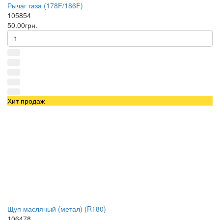
Рычаг газа (178F/186F)
105854
50.00грн.
Хит продаж
Щуп масляный (метал) (R180)
106478