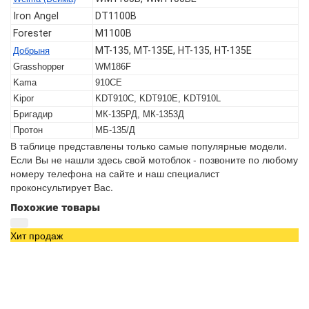
Iron Angel
DT1100B
Forester
M1100B
МТ-135, МТ-135Е, НТ-135, НТ-135Е
Добрыня
Grasshopper
WM186F
Kama
910CE
Kipor
KDT910C, KDT910E, KDT910L
Бригадир
МК-135РД, МК-1353Д
Протон
МБ-135/Д
В таблице представлены только самые популярные модели.
Если Вы не нашли здесь свой мотоблок - позвоните по любому
номеру телефона на сайте и наш специалист
проконсультирует Вас.
Похожие товары
Хит продаж