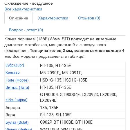
Охлаждение -
воздушное
Все характеристики
Описание
Характеристики
Отзывов (0)
Вопрос - ответ (0)
Кільця поршневі (188F) 88мм STD подходит на дизельные
двигатели мотоблоков, мощностью 9 л.с. воздушного
охлаждения.
Толщина колец 2 мм, маслосъемное кольцо 4
мм.
Все модели представлены в таблице:
Зубр (Zubr)
HT-135, HT-135E
Кентавр
МБ 2090Д, МБ 2091Д
HSD1G-135, HSD1G-135E
Forte (Форте)
HT-135, HT-135E
Витязь (Тата)
GT90D04, GT90D04E, LX2092D, LX2093D,
Zirka (Зирка)
LX2094D
Аврора
135, 135E
Заря
SH-135, SH-135E
C902P, BT1100BЕ, BT1100E
Булат (Bulat)
WM1100B, WM1100BE
Weima (Вейма)