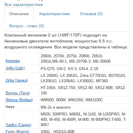
Все характеристики
Описание
Характеристики
Отзывов (0)
Вопрос - ответ (0)
Клапанный механизм 2 шт (168F/170F) подходит на
бензиновые двигатели мотоблоков, мощностью 6.5 л.с.
воздушного охлаждения. Все модели представлены в таблице:
2060б, 2070б, 2075б, 2080б, 2061б,
Кентавр
2081б,МБ-40-1, МБ-2070Б-3, МБ-3060Б
Зубр (Zubr)
PS-Q70, GN-2, KX-3, GN-4, Z-19
LX 2060G, LX 2062G, Zirka GT70G01, BD70G01,
Zirka (Зирка)
LX2061G, LX2064G, LX3060G, MF360
HT-105A, SR1Z-750, SR1Z-90, SR1Z-80B, SR1Z-
Витязь (Тата)
100
Weima (Вейма)
WM500, 900M, WM1050, WM1100C
Нева
МБ-2к и аналоги
M500, 500PRO, M800L, M-1165, M-1265PRO, M-
400, M-450, M-450R, M-900, M-900PRO,T-600, T-
Sadko (Садко)
9057
Forte (Форте)
105G , HSD1G-80B