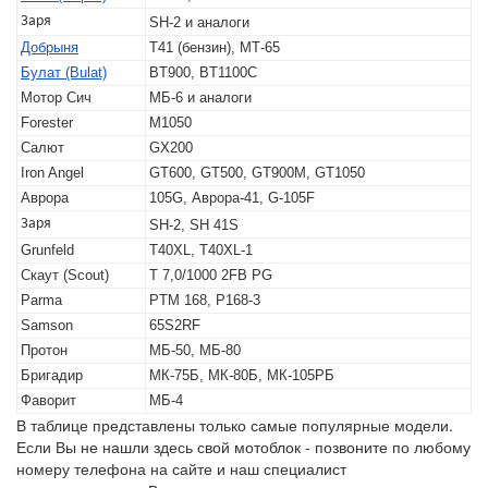
Заря
SH-2 и аналоги
Добрыня
Т41 (бензин), МТ-65
Булат (Bulat)
BT900, BT1100C
Мотор Сич
МБ-6 и аналоги
Forester
M1050
Салют
GX200
Iron Angel
GT600, GT500, GT900M, GT1050
Аврора
105G, Аврора-41, G-105F
Заря
SH-2, SH 41S
Grunfeld
T40XL, T40XL-1
Скаут (Scout)
T 7,0/1000 2FB PG
Parma
PTM 168, P168-3
Samson
65S2RF
Протон
МБ-50, МБ-80
Бригадир
МК-75Б, МК-80Б, МК-105РБ
Фаворит
МБ-4
В таблице представлены только самые популярные модели.
Если Вы не нашли здесь свой мотоблок - позвоните по любому
номеру телефона на сайте и наш специалист