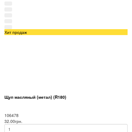
Хит продаж
Щуп масляный (метал) (R180)
106478
32.00грн.