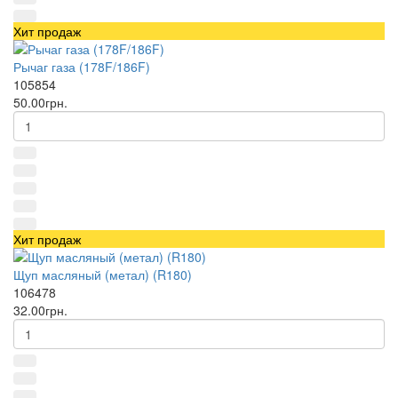
Хит продаж
Рычаг газа (178F/186F)
105854
50.00грн.
Хит продаж
Щуп масляный (метал) (R180)
106478
32.00грн.