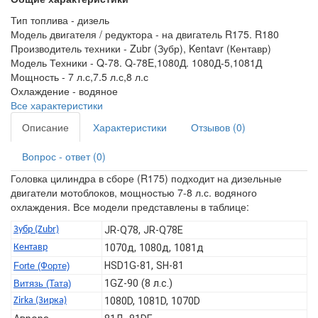
Тип топлива -
дизель
Модель двигателя / редуктора -
на двигатель R175. R180
Производитель техники -
Zubr (Зубр), Kentavr (Кентавр)
Модель Техники -
Q-78. Q-78E,1080Д. 1080Д-5,1081Д
Мощность -
7 л.с,7.5 л.с,8 л.с
Охлаждение -
водяное
Все характеристики
Описание
Характеристики
Отзывов (0)
Вопрос - ответ (0)
Головка цилиндра в сборе (R175) подходит на дизельные
двигатели мотоблоков, мощностью 7-8 л.с. водяного
охлаждения. Все модели представлены в таблице:
Зубр (Zubr)
JR-Q78, JR-Q78E
Кентавр
1070д, 1080д, 1081д
HSD1G-81, SH-81
Forte (Форте)
1GZ-90 (8 л.с.)
Витязь (Тата)
Zirka (Зирка)
1080D, 1081D, 1070D