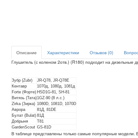
Описание
Характеристики
Отзывов (0)
Вопрос 
Глушитель (с коленом 2отв.) (R180) подходит на дизельные 
Зубр (Zubr)
JR-Q78, JR-Q78E
Кентавр
1070д, 1080д, 1081д
Forte (Форте)
HSD1G-81, SH-81
Витязь (Тата)
1GZ-90 (8 л.с.)
Zirka (Зирка)
1080D, 1081D, 1070D
Аврора
81Д, 81DE
Булат (Bulat)
81Д
Добрыня
T81
GardenScout
GS-81D
В таблице представлены только самые популярные модели. Е