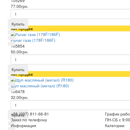
105269
77.00грн.
Купить
Хит продаж
Рычаг газа (178F/186F)
105854
50.00грн.
Купить
Хит продаж
Щуп масляный (метал) (R180)
106478
32.00грн.
+38 (097) 811-66-81
График рабо
Купить
Заказ по телефону
ПН-СБ с 9:00
Информация
Категории