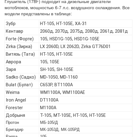
Глушитель (178F) подходит на дизельные двигатели
мотоблоков, мощностью 6-7 л.с. воздушного охлаждения. Все
модели представлены в таблице:
Зубр
HT-105, HT-105E, ХА-31
Кентавр
2060д, 2070д, 2075д, 2080д, 2061д, 2081д
Forte (Форте)
105, HSD1G-105, HSD1G-105E
Zirka (Зирка)
LX 2060D, LX 2062D, Zirka GT76D01
Витязь (Тата)
HT-105, HT-105E
Аврора
105, 105Е
Заря
SH-105, SH-105E
Sadko (Садко)
MD-1050, MD-1160
Bulat (Булат)
C653P, BT1100A
Weima
WM1100A, WM1100AE
Iron Angel
DT1100A
Forester
M1100A
Добрыня
T-105, МТ-105Е, НТ-105, НТ-105Е
Протон
МБ-105/Д
Бригадир
МК-1053Д, МК-105РД
Parma
105