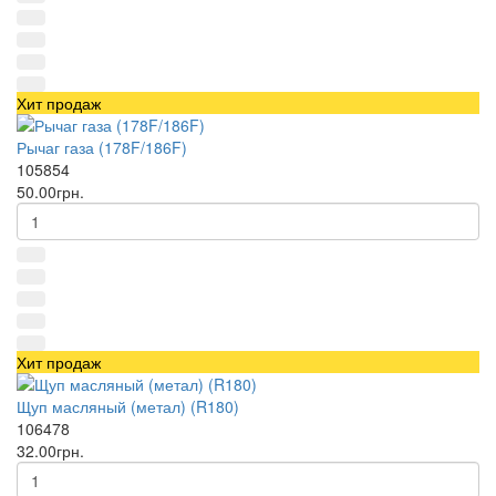
Хит продаж
Рычаг газа (178F/186F)
105854
50.00грн.
Хит продаж
Щуп масляный (метал) (R180)
106478
32.00грн.