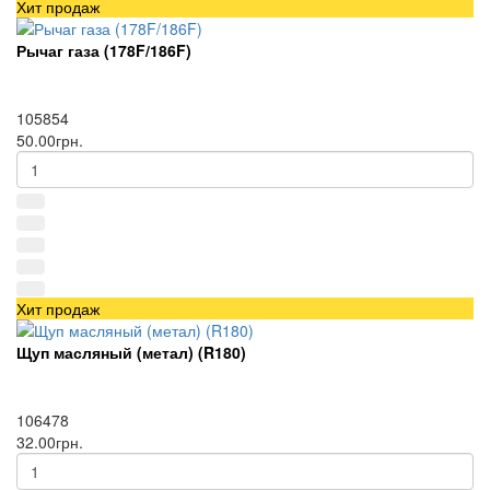
Хит продаж
Рычаг газа (178F/186F)
105854
50.00грн.
Хит продаж
Щуп масляный (метал) (R180)
106478
32.00грн.