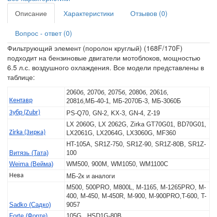
Описание
Характеристики
Отзывов (0)
Вопрос - ответ (0)
Фильтрующий элемент (поролон круглый) (168F/170F)
подходит на бензиновые двигатели мотоблоков, мощностью
6.5 л.с. воздушного охлаждения. Все модели представлены в
таблице:
2060б, 2070б, 2075б, 2080б, 2061б,
Кентавр
2081б,МБ-40-1, МБ-2070Б-3, МБ-3060Б
Зубр (Zubr)
PS-Q70, GN-2, KX-3, GN-4, Z-19
LX 2060G, LX 2062G, Zirka GT70G01, BD70G01,
Zirka (Зирка)
LX2061G, LX2064G, LX3060G, MF360
HT-105A, SR1Z-750, SR1Z-90, SR1Z-80B, SR1Z-
Витязь (Тата)
100
Weima (Вейма)
WM500, 900M, WM1050, WM1100C
Нева
МБ-2к и аналоги
M500, 500PRO, M800L, M-1165, M-1265PRO, M-
400, M-450, M-450R, M-900, M-900PRO,T-600, T-
Sadko (Садко)
9057
Forte (Форте)
105G , HSD1G-80B