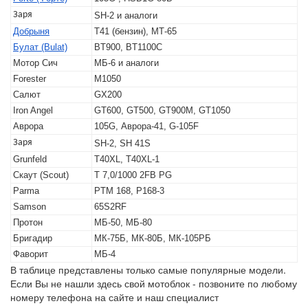
Заря
SH-2 и аналоги
Добрыня
Т41 (бензин), МТ-65
Булат (Bulat)
BT900, BT1100C
Мотор Сич
МБ-6 и аналоги
Forester
M1050
Салют
GX200
Iron Angel
GT600, GT500, GT900M, GT1050
Аврора
105G, Аврора-41, G-105F
Заря
SH-2, SH 41S
Grunfeld
T40XL, T40XL-1
Скаут (Scout)
T 7,0/1000 2FB PG
Parma
PTM 168, P168-3
Samson
65S2RF
Протон
МБ-50, МБ-80
Бригадир
МК-75Б, МК-80Б, МК-105РБ
Фаворит
МБ-4
В таблице представлены только самые популярные модели.
Если Вы не нашли здесь свой мотоблок - позвоните по любому
номеру телефона на сайте и наш специалист