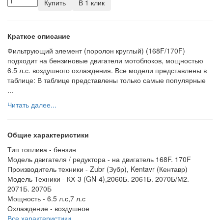
Купить
В 1 клик
Краткое описание
Фильтрующий элемент (поролон круглый) (168F/170F)
подходит на бензиновые двигатели мотоблоков, мощностью
6.5 л.с. воздушного охлаждения. Все модели представлены в
таблице: В таблице представлены только самые популярные
...
Читать далее...
Общие характеристики
Тип топлива -
бензин
Модель двигателя / редуктора -
на двигатель 168F. 170F
Производитель техники -
Zubr (Зубр), Kentavr (Кентавр)
Модель Техники -
КХ-3 (GN-4),2060Б. 2061Б. 2070Б/М2.
2071Б. 2070Б
Мощность -
6.5 л.с,7 л.с
Охлаждение -
воздушное
Все характеристики