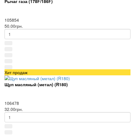
Рычаг газа (178F/186F)
105854
50.00грн.
Хит продаж
Щуп масляный (метал) (R180)
106478
32.00грн.