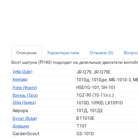
Описание
Характеристики
Отзывов (0)
Вопрос 
Болт шатуна (R190) подходит на дизельные двигатели мотобл
Зубр (Zubr)
JR-Q79, JR-Q79E
Кентавр
1010д, 1010де, МБ-1010-3, М
HSD1G-101, SH-101
Forte (Форте)
1GZ-90 (10-11л.с.)
Витязь (Тата)
Zirka (Зирка)
1010D, 1090D, LX1091D
Аврора
101Д, 101ДЕ
BT1010E
Булат (Bulat)
T101
Добрыня
GardenScout
GS-101D