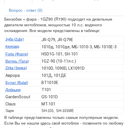
Вопрос - ответ (0)
Бензобак + фара - 1GZ90 (R190) подходит на дизельные
двигатели мотоблоков, мощностью 10 л.с. водяного
охлаждения. Все модели представлены в таблице:
Зубр (Zubr)
JR-Q79, JR-Q79E
Кентавр
1010д, 1010де, МБ-1010-3, МБ-1010Е-3
HSD1G-101, SH-101
Forte (Форте)
1GZ-90 (10-11л.с.)
Витязь (Тата)
Zirka (Зирка)
1010D, 1090D, LX1091D
Аврора
101Д, 101ДЕ
BT1010E
Булат (Bulat)
T101
Добрыня
GardenScout
GS-101D
Claus
MT-101
Заря
SH-101, SH-101ME
В таблице представлены только самые популярные модели.
Если Вы не нашли здесь свой мотоблок - позвоните по любому