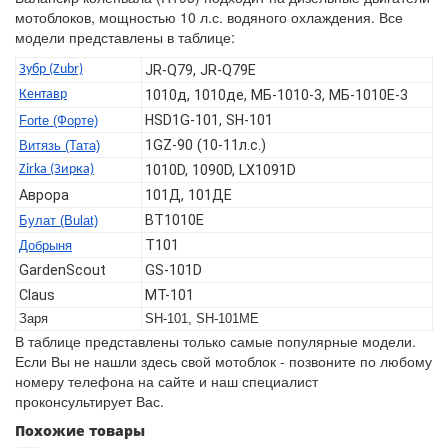
мотоблоков, мощностью 10 л.с. водяного охлаждения. Все
модели представлены в таблице:
Зубр (Zubr)
JR-Q79, JR-Q79E
Кентавр
1010д, 1010де, МБ-1010-3, МБ-1010Е-3
HSD1G-101, SH-101
Forte (Форте)
1GZ-90 (10-11л.с.)
Витязь (Тата)
Zirka (Зирка)
1010D, 1090D, LX1091D
Аврора
101Д, 101ДЕ
BT1010E
Булат (Bulat)
T101
Добрыня
GardenScout
GS-101D
Claus
MT-101
Заря
SH-101, SH-101ME
В таблице представлены только самые популярные модели.
Если Вы не нашли здесь свой мотоблок - позвоните по любому
номеру телефона на сайте и наш специалист
проконсультирует Вас.
Похожие товары