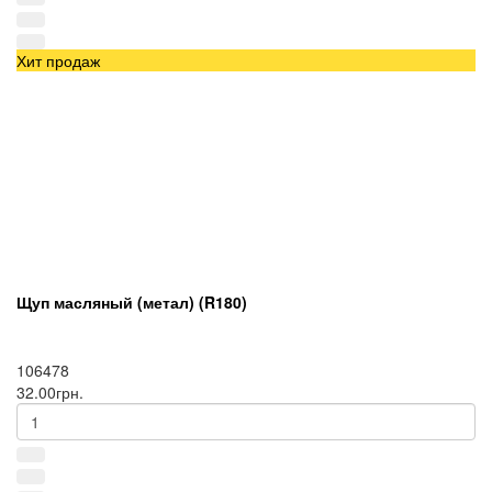
Хит продаж
Щуп масляный (метал) (R180)
106478
32.00грн.