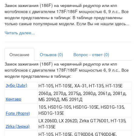
Замок зажигания (186F) на червячный редуктор или кпп
мотоблоков с двигателем 178F/186F мощностью 6, 9 л.с.. Все
модели представлены в таблице: В таблице представлены
только самые популярные модели. Если Вы не нашли здесь...
Читать далее...
Описание
Отзывов (0)
Вопрос - ответ (0)
Замок зажигания (186F) на червячный редуктор или кпп
мотоблоков с двигателем 178F/186F мощностью 6, 9 л.с.. Все
модели представлены в таблице:
HT-105, HT-105E, ХА-31, HT-135, HT-135E
Зубр (Zubr)
2060д, 2070д, 2075д, 2080д, 2061д, 2081д,
МБ 2090Д, МБ 2091Д
Кентавр
105, HSD1G-105, HSD1G-105E, HSD1G-135,
HSD1G-135E
Forte (Форте)
LX 2060D, LX 2062D, Zirka GT76D01, HT-135,
HT-135E
Zirka (Зирка)
HT-105, HT-105E, GT90D04, GT90D04E,