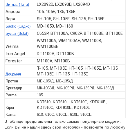
LX2092D, LX2093D, LX2094D
Витязь (Тата)
Аврора
105, 105Е, 135, 135E
Заря
SH-105, SH-105E, SH-135, SH-135E
MD-1050, MD-1160
Sadko (Садко)
C653P, BT1100A, C902P, BT1100BЕ, BT1100E
Булат (Bulat)
WM1100A, WM1100AE, WM1100B,
Weima
WM1100BE
Iron Angel
DT1100A, DT1100B
Forester
M1100A, M1100B
T-105, МТ-105Е, НТ-105, НТ-105Е, МТ-135,
МТ-135Е, НТ-135, НТ-135Е
Добрыня
Протон
МБ-105/Д, МБ-135/Д
Бригадир
МК-1053Д, МК-105РД, МК-135РД, МК-1353Д
Parma
105
KDT610, KDT610L, KDT610C, KDT610E,
Kipor
KDT910C, KDT910E, KDT910L
Kama
610, 610C, 610CE, 610L, 910CE
В таблице представлены только самые популярные модели.
Если Вы не нашли здесь свой мотоблок - позвоните по любому