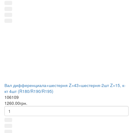
Вал дифференциала+шестерня Z=43+шестерня-2шт Z=15, к-
кт 4шт (R180/R190/R195)
106109
1260.00грн.