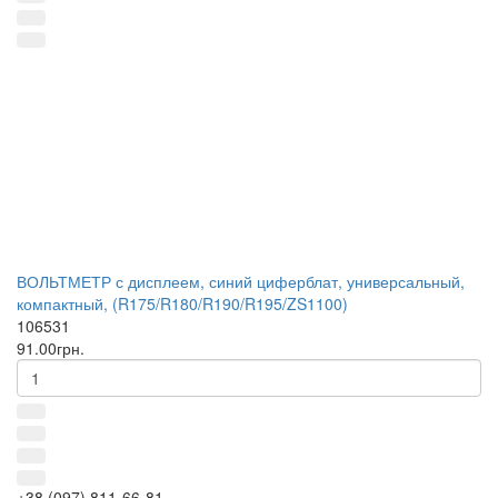
ВОЛЬТМЕТР с дисплеем, синий циферблат, универсальный,
компактный, (R175/R180/R190/R195/ZS1100)
106531
91.00грн.
+38 (097) 811-66-81