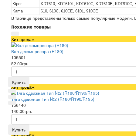
Kipor
KDT610, KDT610L, KDT610C, KDT610E, KDT910C, 
Kama
610, 610C, 610CE, 610L, 910CE
В таблице представлены только самые популярные модели. Е
Похожие товары
Хит продаж
Вал декомпресора (R180)
105501
52.00грн.
Купить
Хит продаж
Тяга сдвижная Тип №2 (R180/R190/R195)
106440
140.00грн.
Купить
Хит продаж