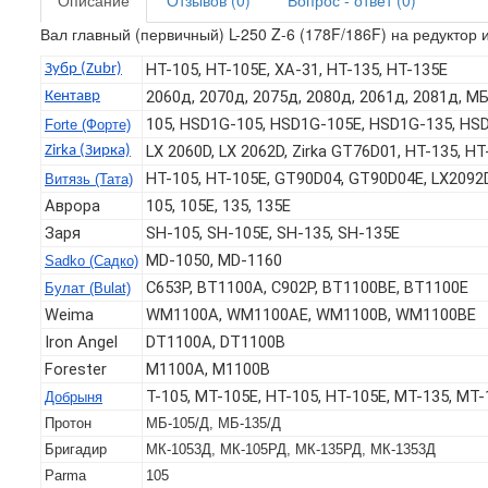
Описание
Отзывов (0)
Вопрос - ответ (0)
Вал главный (первичный) L-250 Z-6 (178F/186F) на редуктор 
HT-105, HT-105E, ХА-31, HT-135, HT-135E
Зубр (Zubr)
2060д, 2070д, 2075д, 2080д, 2061д, 2081д, 
Кентавр
105, HSD1G-105, HSD1G-105E, HSD1G-135, HS
Forte (Форте)
LX 2060D, LX 2062D, Zirka GT76D01, HT-135, H
Zirka (Зирка)
HT-105, HT-105E, GT90D04, GT90D04E, LX2092D
Витязь (Тата)
Аврора
105, 105Е, 135, 135E
Заря
SH-105, SH-105E, SH-135, SH-135E
MD-1050, MD-1160
Sadko (Садко)
C653P, BT1100A, C902P, BT1100BЕ, BT1100E
Булат (Bulat)
Weima
WM1100A, WM1100AE, WM1100B, WM1100BE
Iron Angel
DT1100A, DT1100B
Forester
M1100A, M1100B
T-105, МТ-105Е, НТ-105, НТ-105Е, МТ-135, МТ-
Добрыня
Протон
МБ-105/Д, МБ-135/Д
Бригадир
МК-1053Д, МК-105РД, МК-135РД, МК-1353Д
Parma
105