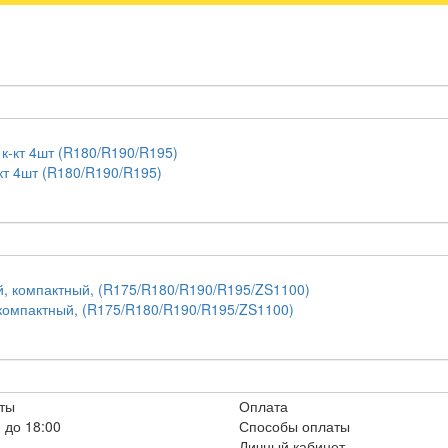
т 4шт (R180/R190/R195)
компактный, (R175/R180/R190/R195/ZS1100)
ты
Оплата
 до 18:00
Способы оплаты
Личный кабинет