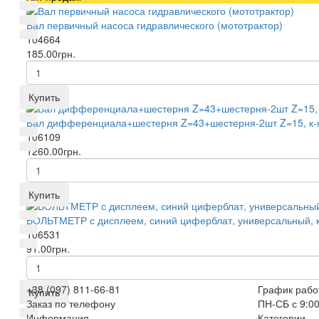
Вал первичный насоса гидравлического (мототрактор)
104664
185.00грн.
Купить
Вал дифференциала+шестерня Z=43+шестерня-2шт Z=15, к-к
106109
1260.00грн.
Купить
ВОЛЬТМЕТР с дисплеем, синий циферблат, универсальный, 
106531
91.00грн.
+38 (097) 811-66-81
График рабо
Купить
Заказ по телефону
ПН-СБ с 9:00
Информация
Категории