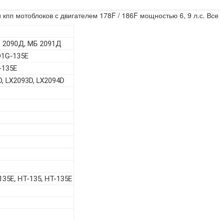
и кпп мотоблоков с двигателем 178F / 186F мощностью 6, 9 л.с. Вс
МБ 2090Д, МБ 2091Д
D1G-135E
T-135E
, LX2093D, LX2094D
135Е, НТ-135, НТ-135Е