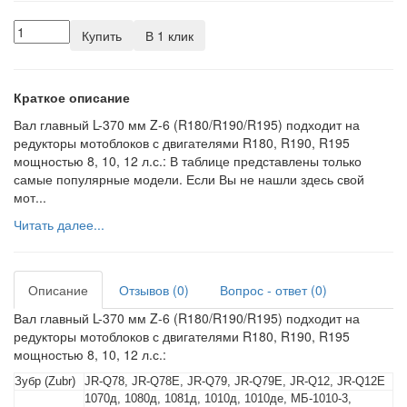
Купить
В 1 клик
Краткое описание
Вал главный L-370 мм Z-6 (R180/R190/R195) подходит на
редукторы мотоблоков с двигателями R180, R190, R195
мощностью 8, 10, 12 л.с.: В таблице представлены только
самые популярные модели. Если Вы не нашли здесь свой
мот...
Читать далее...
Описание
Отзывов (0)
Вопрос - ответ (0)
Вал главный L-370 мм Z-6 (R180/R190/R195) подходит на
редукторы мотоблоков с двигателями R180, R190, R195
мощностью 8, 10, 12 л.с.:
Зубр (Zubr)
JR-Q78, JR-Q78E, JR-Q79, JR-Q79E, JR-Q12, JR-Q12E
1070д, 1080д, 1081д, 1010д, 1010де, МБ-1010-3,