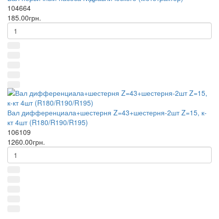
104664
185.00грн.
Вал дифференциала+шестерня Z=43+шестерня-2шт Z=15, к-
кт 4шт (R180/R190/R195)
106109
1260.00грн.