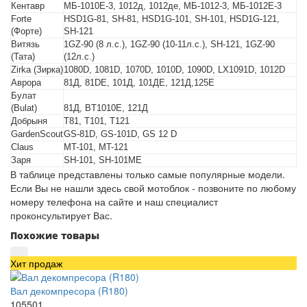
Кентавр
МБ-1010Е-3, 1012д, 1012де, МБ-1012-3, МБ-1012Е-3
Forte
HSD1G-81, SH-81, HSD1G-101, SH-101, HSD1G-121,
(Форте)
SH-121
Витязь
1GZ-90 (8 л.с.), 1GZ-90 (10-11л.с.), SH-121, 1GZ-90
(Тата)
(12л.с.)
Zirka (Зирка)
1080D, 1081D, 1070D, 1010D, 1090D, LX1091D, 1012D
Аврора
81Д, 81DE, 101Д, 101ДЕ, 121Д,125Е
Булат
(Bulat)
81Д, BT1010E, 121Д
Добрыня
T81, T101, T121
GardenScout
GS-81D, GS-101D, GS 12 D
Claus
MT-101, MT-121
Заря
SH-101, SH-101ME
В таблице представлены только самые популярные модели.
Если Вы не нашли здесь свой мотоблок - позвоните по любому
номеру телефона на сайте и наш специалист
проконсультирует Вас.
Похожие товары
Хит продаж
Вал декомпресора (R180)
105501