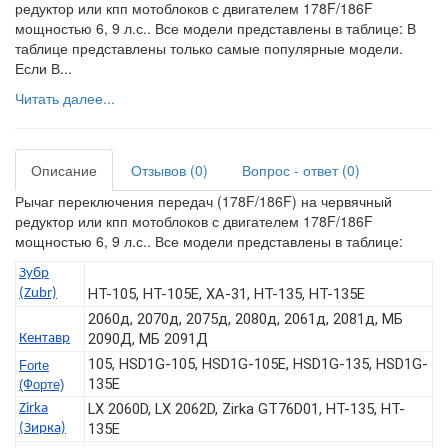
редуктор или кпп мотоблоков с двигателем 178F/186F
мощностью 6, 9 л.с.. Все модели представлены в таблице: В
таблице представлены только самые популярные модели.
Если В...
Читать далее...
Описание
Отзывов (0)
Вопрос - ответ (0)
Рычаг переключения передач (178F/186F) на червячный
редуктор или кпп мотоблоков с двигателем 178F/186F
мощностью 6, 9 л.с.. Все модели представлены в таблице:
Зубр
HT-105, HT-105E, ХА-31, HT-135, HT-135E
(Zubr)
2060д, 2070д, 2075д, 2080д, 2061д, 2081д, МБ
2090Д, МБ 2091Д
Кентавр
105, HSD1G-105, HSD1G-105E, HSD1G-135, HSD1G-
Forte
135E
(Форте)
LX 2060D, LX 2062D, Zirka GT76D01, HT-135, HT-
Zirka
135E
(Зирка)