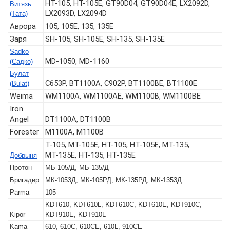
HT-105, HT-105E, GT90D04, GT90D04E, LX2092D,
Витязь
LX2093D, LX2094D
(Тата)
Аврора
105, 105Е, 135, 135E
Заря
SH-105, SH-105E, SH-135, SH-135E
Sadko
MD-1050, MD-1160
(Садко)
Булат
C653P, BT1100A, C902P, BT1100BЕ, BT1100E
(Bulat)
Weima
WM1100A, WM1100AE, WM1100B, WM1100BE
Iron
Angel
DT1100A, DT1100B
Forester
M1100A, M1100B
T-105, МТ-105Е, НТ-105, НТ-105Е, МТ-135,
МТ-135Е, НТ-135, НТ-135Е
Добрыня
Протон
МБ-105/Д, МБ-135/Д
Бригадир
МК-1053Д, МК-105РД, МК-135РД, МК-1353Д
Parma
105
KDT610, KDT610L, KDT610C, KDT610E, KDT910C,
Kipor
KDT910E, KDT910L
Kama
610, 610C, 610CE, 610L, 910CE