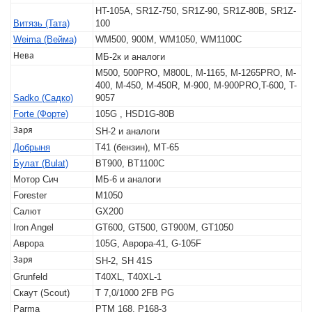
HT-105A, SR1Z-750, SR1Z-90, SR1Z-80B, SR1Z-
Витязь (Тата)
100
Weima (Вейма)
WM500, 900M, WM1050, WM1100C
Нева
МБ-2к и аналоги
M500, 500PRO, M800L, M-1165, M-1265PRO, M-
400, M-450, M-450R, M-900, M-900PRO,T-600, T-
Sadko (Садко)
9057
Forte (Форте)
105G , HSD1G-80B
Заря
SH-2 и аналоги
Добрыня
Т41 (бензин), МТ-65
Булат (Bulat)
BT900, BT1100C
Мотор Сич
МБ-6 и аналоги
Forester
M1050
Салют
GX200
Iron Angel
GT600, GT500, GT900M, GT1050
Аврора
105G, Аврора-41, G-105F
Заря
SH-2, SH 41S
Grunfeld
T40XL, T40XL-1
Скаут (Scout)
T 7,0/1000 2FB PG
Parma
PTM 168, P168-3