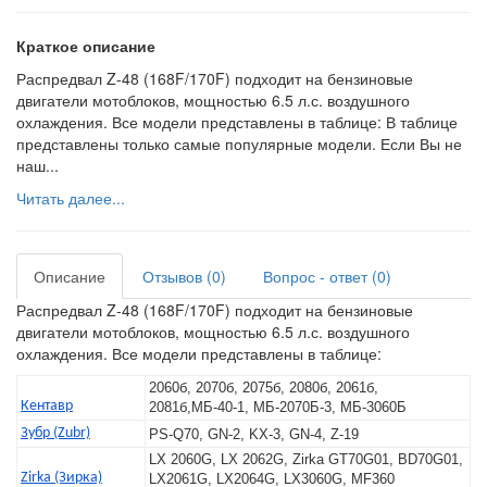
Краткое описание
Распредвал Z-48 (168F/170F) подходит на бензиновые
двигатели мотоблоков, мощностью 6.5 л.с. воздушного
охлаждения. Все модели представлены в таблице: В таблице
представлены только самые популярные модели. Если Вы не
наш...
Читать далее...
Описание
Отзывов (0)
Вопрос - ответ (0)
Распредвал Z-48 (168F/170F) подходит на бензиновые
двигатели мотоблоков, мощностью 6.5 л.с. воздушного
охлаждения. Все модели представлены в таблице:
2060б, 2070б, 2075б, 2080б, 2061б,
Кентавр
2081б,МБ-40-1, МБ-2070Б-3, МБ-3060Б
Зубр (Zubr)
PS-Q70, GN-2, KX-3, GN-4, Z-19
LX 2060G, LX 2062G, Zirka GT70G01, BD70G01,
Zirka (Зирка)
LX2061G, LX2064G, LX3060G, MF360