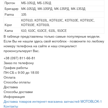
Протон
МБ-105/Д, МБ-135/Д
Бригадир
МК-1053Д, МК-105РД, МК-135РД, МК-1353Д
Parma
105
KDT610, KDT610L, KDT610C, KDT610E, KDT910C,
Kipor
KDT910E, KDT910L
Kama
610, 610C, 610CE, 610L, 910CE
В таблице представлены только самые популярные модели.
Если Вы не нашли здесь свой мотоблок - позвоните по любому
номеру телефона на сайте и наш специалист
проконсультирует Вас.
+38 (097) 811-66-81
Заказ по телефону
График работы
ПН-СБ с 9:00 до 18:00
Оплата
Способы оплаты
Доставка
Способы доставки
Информация
Доставка товаров интернет-магазина запчастей MOTOBLOK-1
Контакты