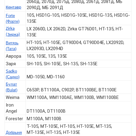
2060д, 2070д, 2075д, 2080д, 2061д, 2081д, МБ
2090Д, МБ 2091Д
Кентавр
105, HSD1G-105, HSD1G-105E, HSD1G-135, HSD1G-
Forte
135E
(Форте)
LX 2060D, LX 2062D, Zirka GT76D01, HT-135, HT-
Zirka
135E
(Зирка)
HT-105, HT-105E, GT90D04, GT90D04E, LX2092D,
Витязь
LX2093D, LX2094D
(Тата)
Аврора
105, 105Е, 135, 135E
Заря
SH-105, SH-105E, SH-135, SH-135E
Sadko
MD-1050, MD-1160
(Садко)
Булат
C653P, BT1100A, C902P, BT1100BЕ, BT1100E
(Bulat)
Weima
WM1100A, WM1100AE, WM1100B, WM1100BE
Iron
Angel
DT1100A, DT1100B
Forester
M1100A, M1100B
T-105, МТ-105Е, НТ-105, НТ-105Е, МТ-135,
МТ-135Е, НТ-135, НТ-135Е
Добрыня