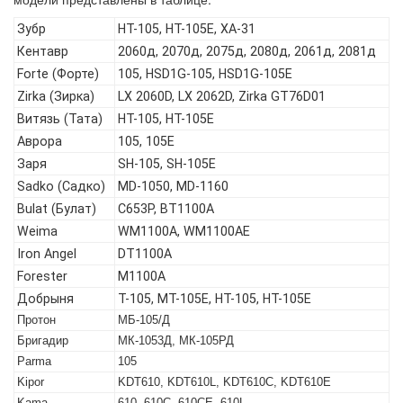
Зубр
HT-105, HT-105E, ХА-31
Кентавр
2060д, 2070д, 2075д, 2080д, 2061д, 2081д
Forte (Форте)
105, HSD1G-105, HSD1G-105E
Zirka (Зирка)
LX 2060D, LX 2062D, Zirka GT76D01
Витязь (Тата)
HT-105, HT-105E
Аврора
105, 105Е
Заря
SH-105, SH-105E
Sadko (Садко)
MD-1050, MD-1160
Bulat (Булат)
C653P, BT1100A
Weima
WM1100A, WM1100AE
Iron Angel
DT1100A
Forester
M1100A
Добрыня
T-105, МТ-105Е, НТ-105, НТ-105Е
Протон
МБ-105/Д
Бригадир
МК-1053Д, МК-105РД
Parma
105
Kipor
KDT610, KDT610L, KDT610C, KDT610E
Kama
610, 610C, 610CE, 610L