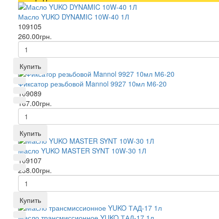
Масло YUKO DYNAMIC 10W-40 1Л
109105
260.00грн.
Купить
Фиксатор резьбовой Mannol 9927 10мл М6-20
109089
167.00грн.
Купить
Масло YUKO MASTER SYNT 10W-30 1Л
109107
238.00грн.
Купить
Масло трансмиссионное YUKO ТАД-17 1л