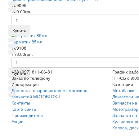
109095
269.00грн.
Купить
Герметик 85мл
109108
118.00грн.
+38 (097) 811-66-81
График рабо
Купить
Заказ по телефону
ПН-СБ с 9:00
Информация
Категории
Доставка товаров интернет-магазина
Мотоблоки
запчастей MOTOBLOK-1
Двигатели н
Контакты
Запчасти на
Карта сайта
Мототракто
Производители
Запчасти на
Акции
Культиватор
Колеса, дис