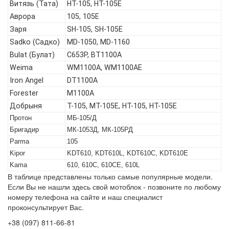
Витязь (Тата)
HT-105, HT-105E
Аврора
105, 105Е
Заря
SH-105, SH-105E
Sadko (Садко)
MD-1050, MD-1160
Bulat (Булат)
C653P, BT1100A
Weima
WM1100A, WM1100AE
Iron Angel
DT1100A
Forester
M1100A
Добрыня
T-105, МТ-105Е, НТ-105, НТ-105Е
Протон
МБ-105/Д
Бригадир
МК-1053Д, МК-105РД
Parma
105
Kipor
KDT610, KDT610L, KDT610C, KDT610E
Kama
610, 610C, 610CE, 610L
В таблице представлены только самые популярные модели.
Если Вы не нашли здесь свой мотоблок - позвоните по любому
номеру телефона на сайте и наш специалист
проконсультирует Вас.
+38 (097) 811-66-81