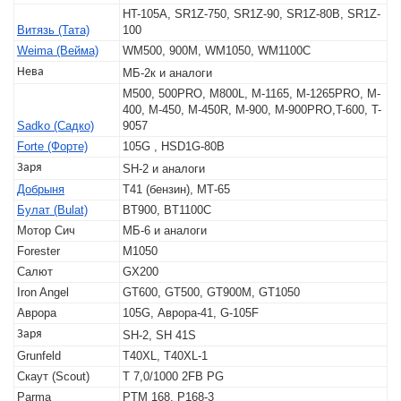
HT-105A, SR1Z-750, SR1Z-90, SR1Z-80B, SR1Z-
Витязь (Тата)
100
Weima (Вейма)
WM500, 900M, WM1050, WM1100C
Нева
МБ-2к и аналоги
M500, 500PRO, M800L, M-1165, M-1265PRO, M-
400, M-450, M-450R, M-900, M-900PRO,T-600, T-
Sadko (Садко)
9057
Forte (Форте)
105G , HSD1G-80B
Заря
SH-2 и аналоги
Добрыня
Т41 (бензин), МТ-65
Булат (Bulat)
BT900, BT1100C
Мотор Сич
МБ-6 и аналоги
Forester
M1050
Салют
GX200
Iron Angel
GT600, GT500, GT900M, GT1050
Аврора
105G, Аврора-41, G-105F
Заря
SH-2, SH 41S
Grunfeld
T40XL, T40XL-1
Скаут (Scout)
T 7,0/1000 2FB PG
Parma
PTM 168, P168-3