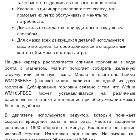
также может выдерживать сильные напряжения.
Клапаны в цилиндре располагается сверху, что
помогает их легко обслуживать и менять по
потребности.
Двигатель охлаждается принудительно воздушным
способом.
Для смазки всех движущихся деталей используется
масло моторное, которое заливается в специальный
картер объемом в полтора литра.
На дне картера располагается сливная горловина в виде
болта с магнитом. Магнит помогает собирать железную
стружку или железную пыль. Масло в двигатель Вейма
WM186FBSE (шпонка) можно заливать на одной из двух
горловин. Дублирование горловин связано с тем, что Weima
WM186FBSE может устанавливаться на различные
распиловочные станки и положение при обслуживании может
быть не удобным.
В двигателе используется редуктор, который понижает
скорость вращения вала в два раза. Частота вращения
составляет 1800 оборотов в минуту. Вращается он против
часовой стрелки. Изготовлен под шпонку. На выходе мы
имеем вал диаметром 25 мм длиной 85 мм.