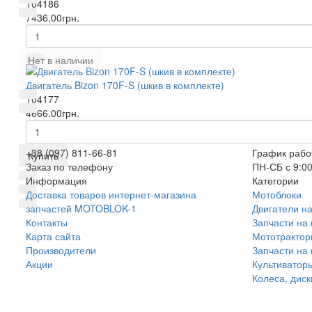
104186
7436.00грн.
Нет в наличии
Двигатель Bizon 170F-S (шкив в комплекте)
104177
4666.00грн.
+38 (097) 811-66-81
График рабо
Купить
Заказ по телефону
ПН-СБ с 9:00
Информация
Категории
Доставка товаров интернет-магазина
Мотоблоки
запчастей MOTOBLOK-1
Двигатели н
Контакты
Запчасти на
Карта сайта
Мототракто
Производители
Запчасти на
Акции
Культиватор
Колеса, дис