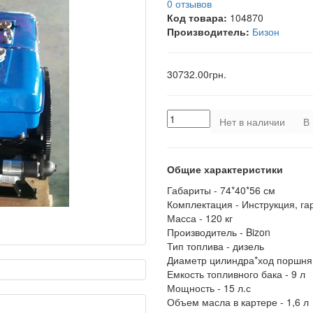
0 отзывов
Код товара:
104870
Производитель:
Бизон
30732.00грн.
Нет в наличии
В 
Общие характеристики
Габариты -
74*40*56 см
Комплектация -
Инструкция, га
Масса -
120 кг
Производитель -
Bizon
Тип топлива -
дизель
Диаметр цилиндра*ход поршня
Емкость топливного бака -
9 л
Мощность -
15 л.с
Объем масла в картере -
1,6 л