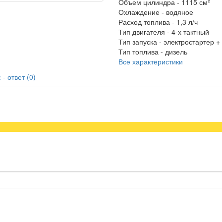
Объем цилиндра -
1115 см²
Охлаждение -
водяное
Расход топлива -
1,3 л/ч
Тип двигателя -
4-х тактный
Тип запуска -
электростартер +
Тип топлива -
дизель
Все характеристики
- ответ (0)