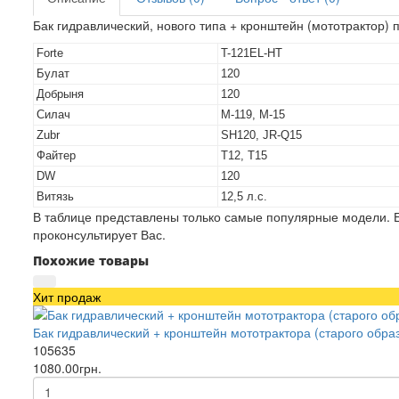
Бак гидравлический, нового типа + кронштейн (мототрактор) 
Forte
T-121EL-HT
Булат
120
Добрыня
120
Силач
М-119, М-15
Zubr
SH120, JR-Q15
Файтер
Т12, Т15
DW
120
Витязь
12,5 л.с.
В таблице представлены только самые популярные модели. Е
проконсультирует Вас.
Похожие товары
Хит продаж
Бак гидравлический + кронштейн мототрактора (старого обра
105635
1080.00грн.