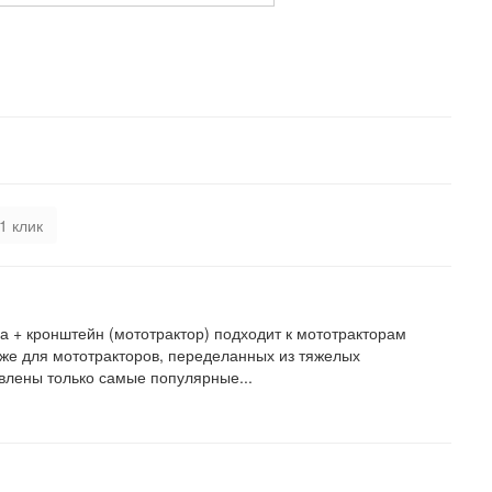
1 клик
па + кронштейн (мототрактор) подходит к мототракторам
акже для мототракторов, переделанных из тяжелых
влены только самые популярные...